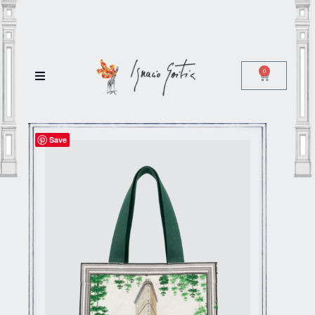
0
Save