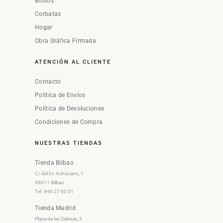
Bolsos
Corbatas
Hogar
Obra Gráfica Firmada
ATENCIÓN AL CLIENTE
Contacto
Política de Envíos
Política de Devoluciones
Condiciones de Compra
NUESTRAS TIENDAS
Tienda Bilbao
C/ del Dr. Achúcarro, 1
48011 Bilbao
Tel. 946 27 60 51
Tienda Madrid
Plaza de las Salesas, 3