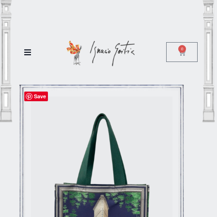
0
Save