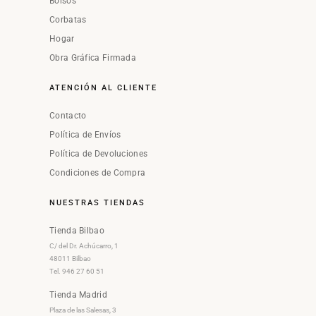
Bolsos
Corbatas
Hogar
Obra Gráfica Firmada
ATENCIÓN AL CLIENTE
Contacto
Política de Envíos
Política de Devoluciones
Condiciones de Compra
NUESTRAS TIENDAS
Tienda Bilbao
C/ del Dr. Achúcarro, 1
48011 Bilbao
Tel. 946 27 60 51
Tienda Madrid
Plaza de las Salesas, 3