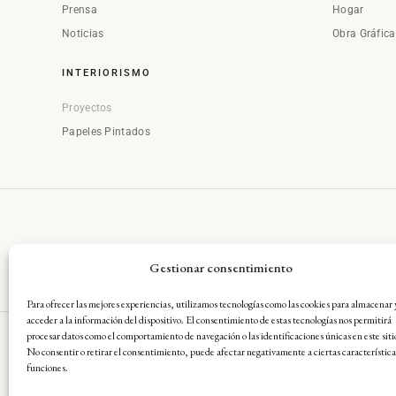
Prensa
Hogar
Noticias
Obra Gráfic
INTERIORISMO
Proyectos
Papeles Pintados
Gestionar consentimiento
Para ofrecer las mejores experiencias, utilizamos tecnologías como las cookies para almacenar 
acceder a la información del dispositivo. El consentimiento de estas tecnologías nos permitirá
procesar datos como el comportamiento de navegación o las identificaciones únicas en este siti
No consentir o retirar el consentimiento, puede afectar negativamente a ciertas característica
Aviso Legal
·
Condiciones Gene
funciones.