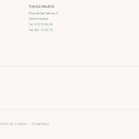
Tienda Madrid
Plaza de las Salesas, 3
28004 Madrid
Tel. 915 15 00 34
Tel. 681 17 62 75
lítica de Cookies — Complianz