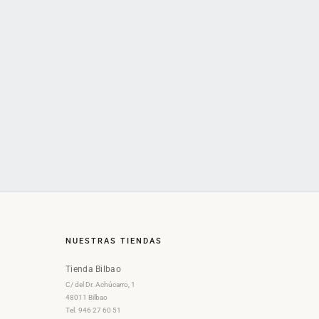
NUESTRAS TIENDAS
Tienda Bilbao
C/ del Dr. Achúcarro, 1
48011 Bilbao
Tel. 946 27 60 51