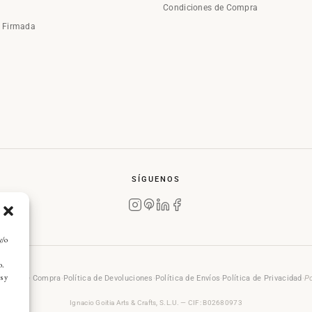
Condiciones de Compra
a Firmada
SÍGUENOS
y/o
o.
s y
rales de Compra
·
Política de Devoluciones
·
Política de Envíos
·
Política de Privacidad
·
Po
Ignacio Goitia Arts & Crafts, S.L.U. — CIF: B02680973