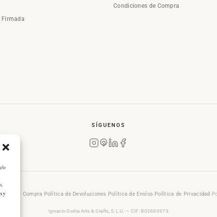
Condiciones de Compra
a Firmada
SÍGUENOS
y/o
o.
s y
rales de Compra
·
Política de Devoluciones
·
Política de Envíos
·
Política de Privacidad
·
Po
Ignacio Goitia Arts & Crafts, S.L.U. — CIF: B02680973