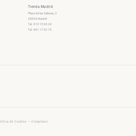
Tienda Madrid
Plaza de las Salesas, 3
28004 Madrid
Tel. 915 15 00 34
Tel. 681 17 62 75
lítica de Cookies — Complianz