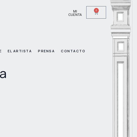
0
MI
CUENTA
E
EL ARTISTA
PRENSA
CONTACTO
ia