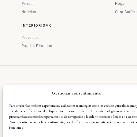
Prensa
Hogar
Noticias
Obra Gráfic
INTERIORISMO
Proyectos
Papeles Pintados
Gestionar consentimiento
Para ofrecer las mejores experiencias, utilizamos tecnologías como las cookies para almacenar 
acceder a la información del dispositivo. El consentimiento de estas tecnologías nos permitirá
procesar datos como el comportamiento de navegación o las identificaciones únicas en este siti
No consentir o retirar el consentimiento, puede afectar negativamente a ciertas característica
Aviso Legal
·
Condiciones Gene
funciones.