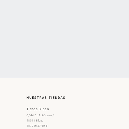
NUESTRAS TIENDAS
Tienda Bilbao
C/ del Dr. Achúcarro, 1
48011 Bilbao
Tel. 946 27 60 51