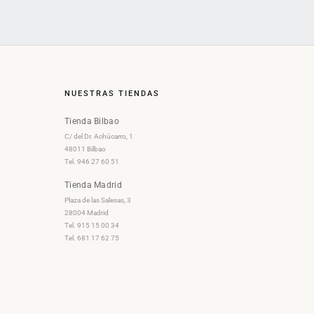
NUESTRAS TIENDAS
Tienda Bilbao
C/ del Dr. Achúcarro, 1
48011 Bilbao
Tel. 946 27 60 51
Tienda Madrid
Plaza de las Salesas, 3
28004 Madrid
Tel. 915 15 00 34
Tel. 681 17 62 75