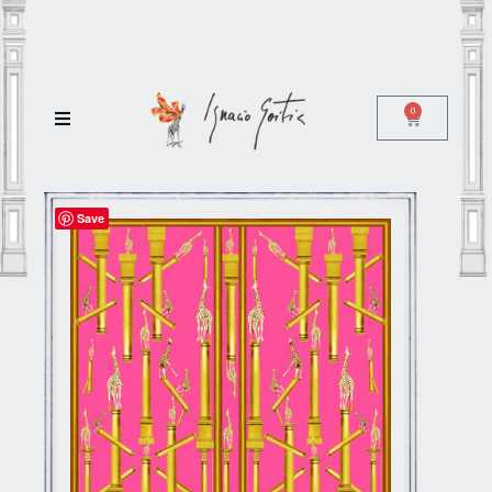
0
Save