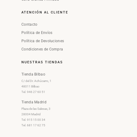
ATENCIÓN AL CLIENTE
Contacto
Política de Envíos
Política de Devoluciones
Condiciones de Compra
NUESTRAS TIENDAS
Tienda Bilbao
C/ del Dr. Achúcarro, 1
48011 Bilbao
Tel. 946 27 60 51
Tienda Madrid
Plaza de las Salesas, 3
28004 Madrid
Tel. 915 15 00 34
Tel. 681 17 62 75