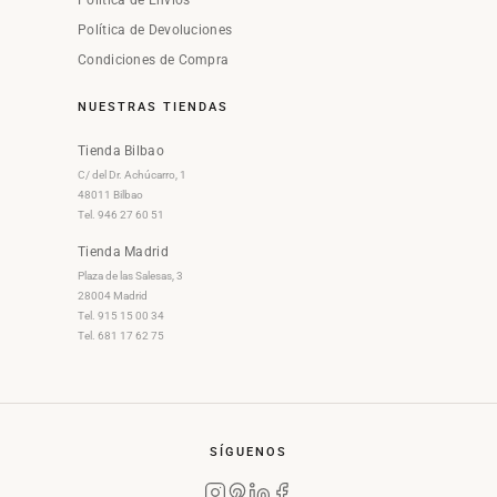
Política de Envíos
Política de Devoluciones
Condiciones de Compra
NUESTRAS TIENDAS
Tienda Bilbao
C/ del Dr. Achúcarro, 1
48011 Bilbao
Tel. 946 27 60 51
Tienda Madrid
Plaza de las Salesas, 3
28004 Madrid
Tel. 915 15 00 34
Tel. 681 17 62 75
SÍGUENOS