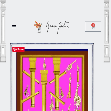
0
Save