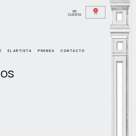
0
MI
CUENTA
E
EL ARTISTA
PRENSA
CONTACTO
íos