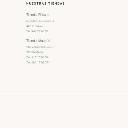
NUESTRAS TIENDAS
Tienda Bilbao
C/ del Dr. Achúcarro, 1
48011 Bilbao
Tel. 946 27 60 51
Tienda Madrid
Plaza de las Salesas, 3
28004 Madrid
Tel. 915 15 00 34
Tel. 681 17 62 75