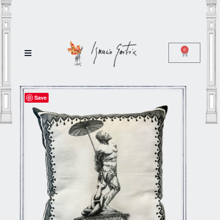
0
Save