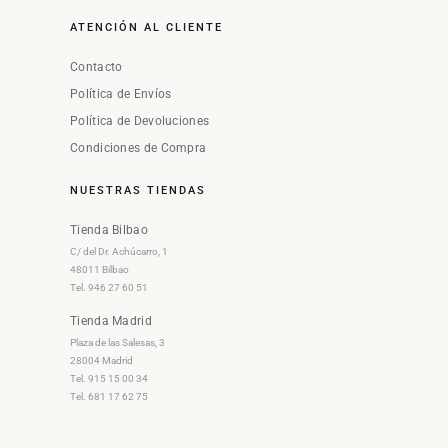
ATENCIÓN AL CLIENTE
Contacto
Política de Envíos
Política de Devoluciones
Condiciones de Compra
NUESTRAS TIENDAS
Tienda Bilbao
C/ del Dr. Achúcarro, 1
48011 Bilbao
Tel. 946 27 60 51
Tienda Madrid
Plaza de las Salesas, 3
28004 Madrid
Tel. 915 15 00 34
Tel. 681 17 62 75