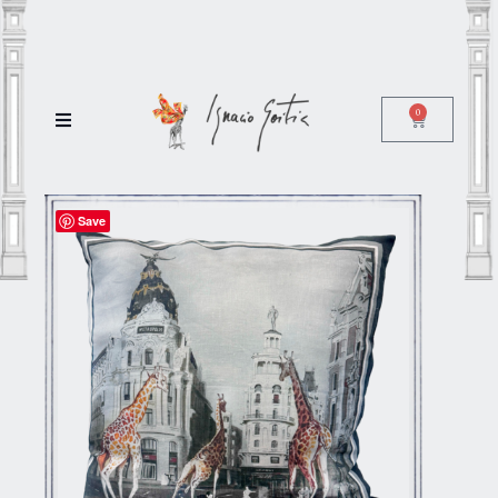
0
Save