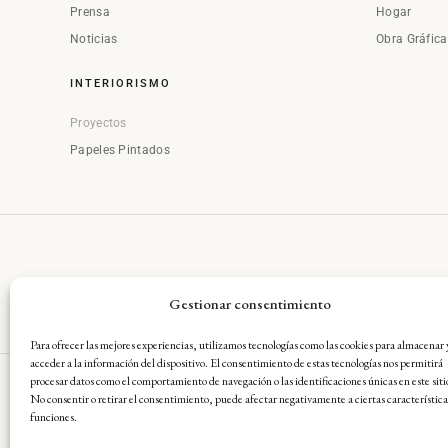
Prensa
Hogar
Noticias
Obra Gráfic
INTERIORISMO
Proyectos
Papeles Pintados
Gestionar consentimiento
Para ofrecer las mejores experiencias, utilizamos tecnologías como las cookies para almacenar 
acceder a la información del dispositivo. El consentimiento de estas tecnologías nos permitirá
procesar datos como el comportamiento de navegación o las identificaciones únicas en este siti
No consentir o retirar el consentimiento, puede afectar negativamente a ciertas característica
Aviso Legal
·
Condiciones Gene
funciones.