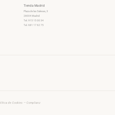
Tienda Madrid
Plaza de las Salesas, 3
28004 Madrid
Tel. 915 15 00 34
Tel. 681 17 62 75
lítica de Cookies — Complianz