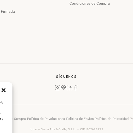
Condiciones de Compra
a Firmada
SÍGUENOS
y/o
o.
s y
rales de Compra
·
Política de Devoluciones
·
Política de Envíos
·
Política de Privacidad
·
Po
Ignacio Goitia Arts & Crafts, S.L.U. — CIF: B02680973