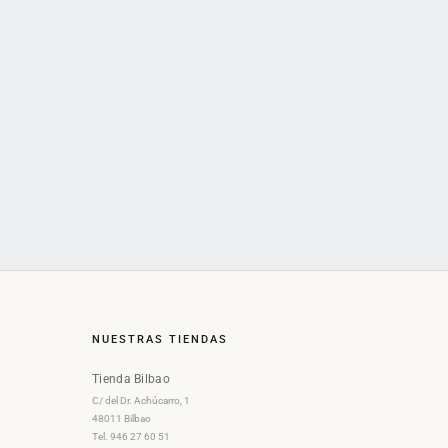
NUESTRAS TIENDAS
Tienda Bilbao
C/ del Dr. Achúcarro, 1
48011 Bilbao
Tel. 946 27 60 51