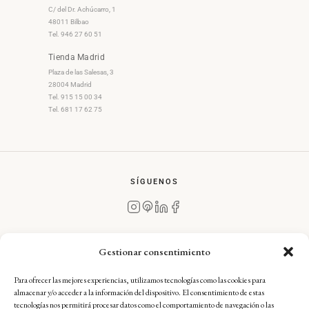
C/ del Dr. Achúcarro, 1
48011 Bilbao
Tel. 946 27 60 51
Tienda Madrid
Plaza de las Salesas, 3
28004 Madrid
Tel. 915 15 00 34
Tel. 681 17 62 75
SÍGUENOS
Gestionar consentimiento
Para ofrecer las mejores experiencias, utilizamos tecnologías como las cookies para
Aviso Legal
·
Condiciones Generales de Compra
·
almacenar y/o acceder a la información del dispositivo. El consentimiento de estas
Política de Devoluciones
·
Política de Envíos
·
tecnologías nos permitirá procesar datos como el comportamiento de navegación o las