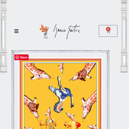
0
Save