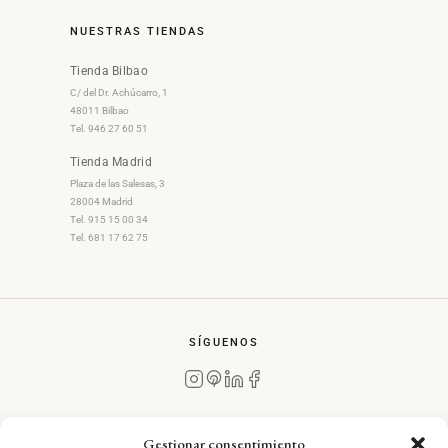
NUESTRAS TIENDAS
Tienda Bilbao
C/ del Dr. Achúcarro, 1
48011 Bilbao
Tel. 946 27 60 51
Tienda Madrid
Plaza de las Salesas, 3
28004 Madrid
Tel. 915 15 00 34
Tel. 681 17 62 75
SÍGUENOS
Gestionar consentimiento