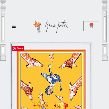
0
Save