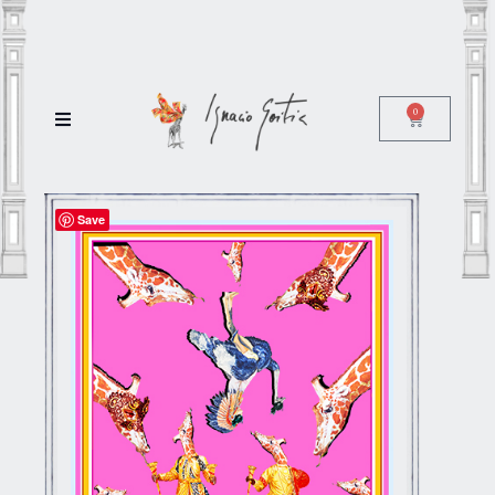
0
Save