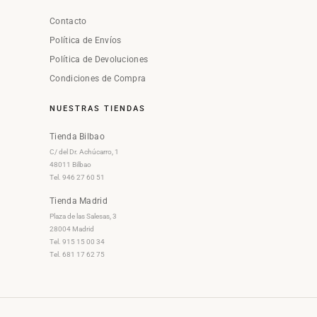
Contacto
Política de Envíos
Política de Devoluciones
Condiciones de Compra
NUESTRAS TIENDAS
Tienda Bilbao
C/ del Dr. Achúcarro, 1
48011 Bilbao
Tel. 946 27 60 51
Tienda Madrid
Plaza de las Salesas, 3
28004 Madrid
Tel. 915 15 00 34
Tel. 681 17 62 75