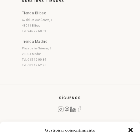
NUESTRAS TIENDAS
Tienda Bilbao
C/ del Dr. Achúcarro, 1
48011 Bilbao
Tel. 946 27 60 51
Tienda Madrid
Plaza de las Salesas, 3
28004 Madrid
Tel. 915 15 00 34
Tel. 681 17 62 75
SÍGUENOS
Gestionar consentimiento