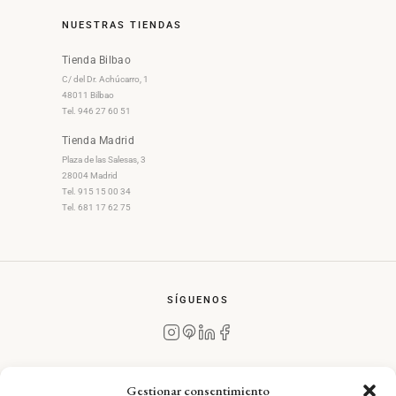
NUESTRAS TIENDAS
Tienda Bilbao
C/ del Dr. Achúcarro, 1
48011 Bilbao
Tel. 946 27 60 51
Tienda Madrid
Plaza de las Salesas, 3
28004 Madrid
Tel. 915 15 00 34
Tel. 681 17 62 75
SÍGUENOS
Gestionar consentimiento