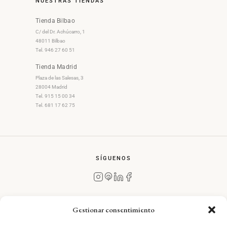
NUESTRAS TIENDAS
Tienda Bilbao
C/ del Dr. Achúcarro, 1
48011 Bilbao
Tel. 946 27 60 51
Tienda Madrid
Plaza de las Salesas, 3
28004 Madrid
Tel. 915 15 00 34
Tel. 681 17 62 75
SÍGUENOS
Gestionar consentimiento