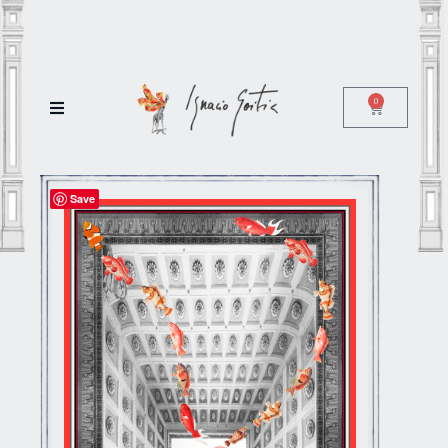
0
Save