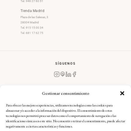
Tel. 946 27 60 51
Tienda Madrid
Plaza de las Salesas, 3
28004 Madrid
Tel. 915 15 00 34
Tel. 681 17 62 75
SÍGUENOS
Gestionar consentimiento
Para ofrecer las mejores experiencias, utilizamos tecnologías como las cookies para
Aviso Legal
·
Condiciones Generales de Compra
·
almacenar y/o acceder a la información del dispositivo. El consentimiento de estas
Política de Devoluciones
·
Política de Envíos
·
tecnologías nos permitirá procesar datos como el comportamiento de navegación o las
Política de Privacidad
·
Política de Cookies — Complianz
identificaciones únicas en este sitio. No consentir o retirar el consentimiento, puede afectar
negativamente a ciertas características y funciones.
Ignacio Goitia Arts & Crafts, S.L.U. — CIF: B02680973