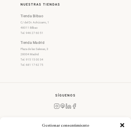
NUESTRAS TIENDAS
Tienda Bilbao
C/ del Dr. Achúcarro, 1
48011 Bilbao
Tel. 946 27 60 51
Tienda Madrid
Plaza de las Salesas, 3
28004 Madrid
Tel. 915 15 00 34
Tel. 681 17 62 75
SÍGUENOS
Gestionar consentimiento