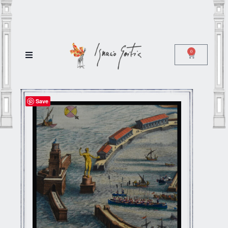
0
Save