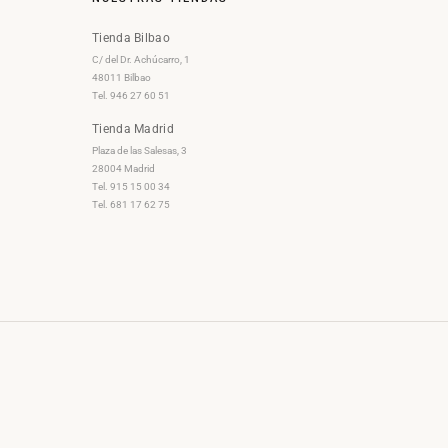
Tienda Bilbao
C/ del Dr. Achúcarro, 1
48011 Bilbao
Tel. 946 27 60 51
Tienda Madrid
Plaza de las Salesas, 3
28004 Madrid
Tel. 915 15 00 34
Tel. 681 17 62 75