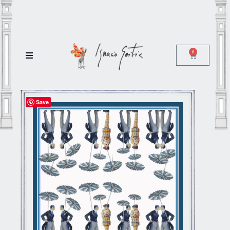
0
Save