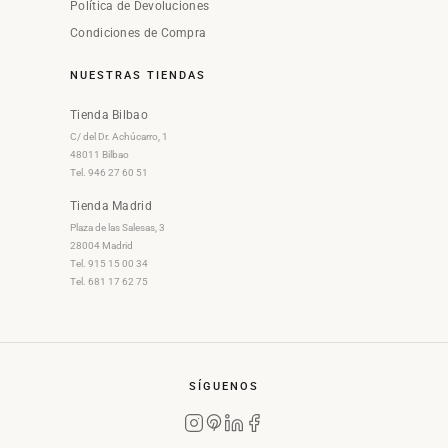
Política de Devoluciones
Condiciones de Compra
NUESTRAS TIENDAS
Tienda Bilbao
C/ del Dr. Achúcarro, 1
48011 Bilbao
Tel. 946 27 60 51
Tienda Madrid
Plaza de las Salesas, 3
28004 Madrid
Tel. 915 15 00 34
Tel. 681 17 62 75
SÍGUENOS