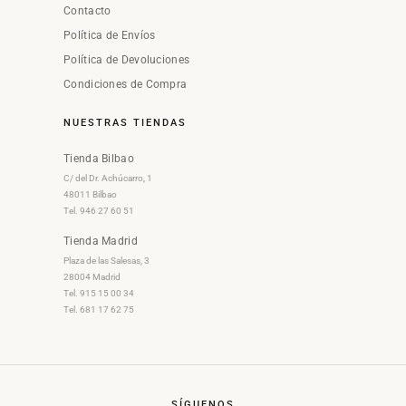
Contacto
Política de Envíos
Política de Devoluciones
Condiciones de Compra
NUESTRAS TIENDAS
Tienda Bilbao
C/ del Dr. Achúcarro, 1
48011 Bilbao
Tel. 946 27 60 51
Tienda Madrid
Plaza de las Salesas, 3
28004 Madrid
Tel. 915 15 00 34
Tel. 681 17 62 75
SÍGUENOS