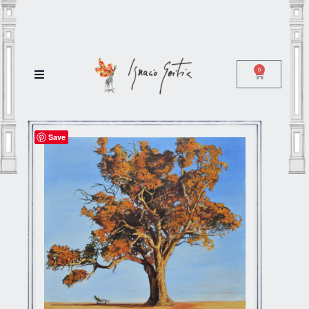
0
Save