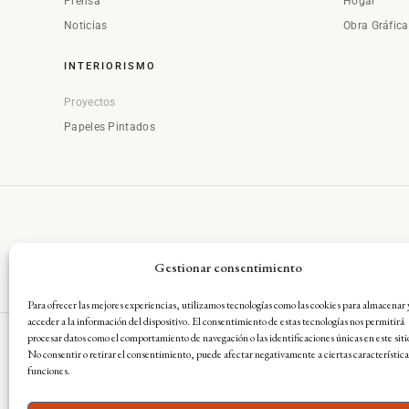
Prensa
Hogar
Noticias
Obra Gráfic
INTERIORISMO
Proyectos
Papeles Pintados
Gestionar consentimiento
Para ofrecer las mejores experiencias, utilizamos tecnologías como las cookies para almacenar 
acceder a la información del dispositivo. El consentimiento de estas tecnologías nos permitirá
procesar datos como el comportamiento de navegación o las identificaciones únicas en este siti
No consentir o retirar el consentimiento, puede afectar negativamente a ciertas característica
Aviso Legal
·
Condiciones Gene
funciones.