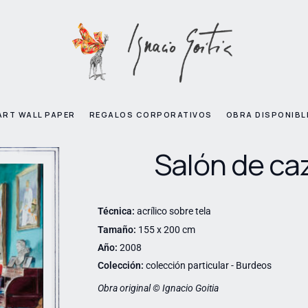
ART WALL PAPER
REGALOS CORPORATIVOS
OBRA DISPONIBL
Salón de ca
Técnica:
acrílico sobre tela
Tamaño:
155 x 200 cm
Año:
2008
Colección:
colección particular - Burdeos
Obra original © Ignacio Goitia