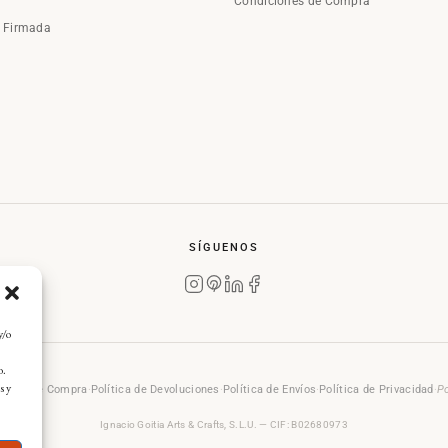
Condiciones de Compra
a Firmada
SÍGUENOS
y/o
o.
s y
rales de Compra
·
Política de Devoluciones
·
Política de Envíos
·
Política de Privacidad
·
Po
Ignacio Goitia Arts & Crafts, S.L.U. — CIF: B02680973