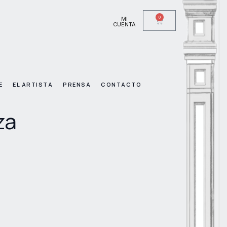
0
MI
CUENTA
E
EL ARTISTA
PRENSA
CONTACTO
za