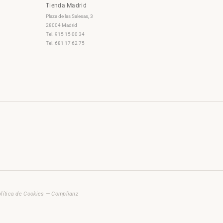
Tienda Madrid
Plaza de las Salesas, 3
28004 Madrid
Tel. 915 15 00 34
Tel. 681 17 62 75
lítica de Cookies — Complianz