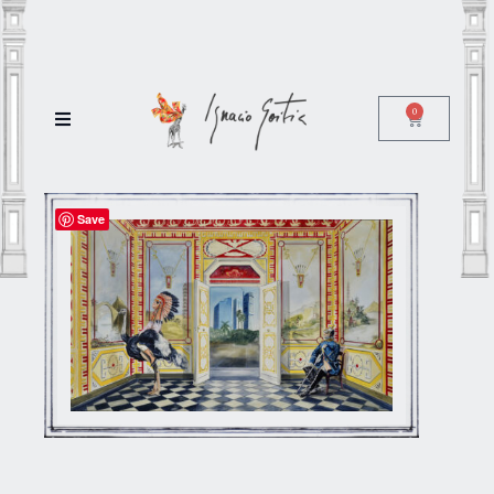
0
Save