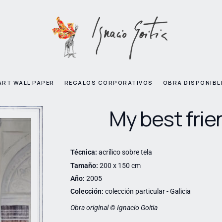
ART WALL PAPER
REGALOS CORPORATIVOS
OBRA DISPONIBL
My best frie
Técnica:
acrílico sobre tela
Tamaño:
200 x 150 cm
Año:
2005
Colección:
colección particular - Galicia
Obra original © Ignacio Goitia