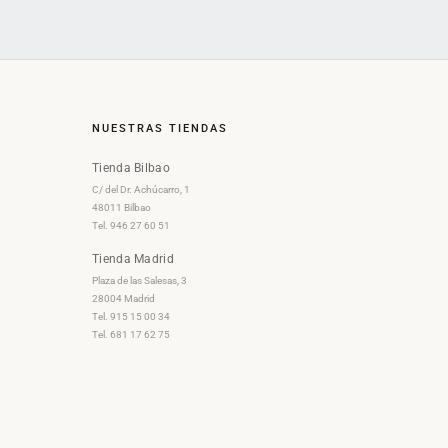
NUESTRAS TIENDAS
Tienda Bilbao
C/ del Dr. Achúcarro, 1
48011 Bilbao
Tel. 946 27 60 51
Tienda Madrid
Plaza de las Salesas, 3
28004 Madrid
Tel. 915 15 00 34
Tel. 681 17 62 75