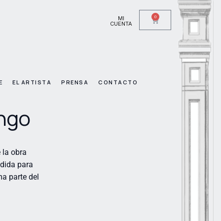
0
MI
CUENTA
E
EL ARTISTA
PRENSA
CONTACTO
ngo
 la obra
edida para
ma parte del