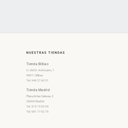
NUESTRAS TIENDAS
Tienda Bilbao
C/ del Dr. Achúcarro, 1
48011 Bilbao
Tel. 946 27 60 51
Tienda Madrid
Plaza de las Salesas, 3
28004 Madrid
Tel. 915 15 00 34
Tel. 681 17 62 75