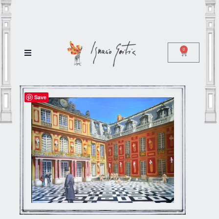
0
Save