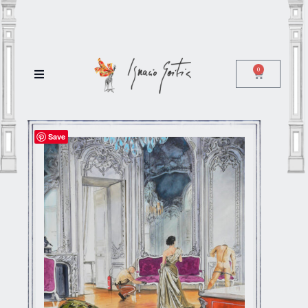
0
Save