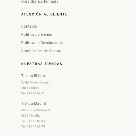
Obra Gráfica Firmada
ATENCIÓN AL CLIENTE
Contacto
Política de Envíos
Política de Devoluciones
Condiciones de Compra
NUESTRAS TIENDAS
Tienda Bilbao
C/ del Dr. Achúcarro, 1
48011 Bilbao
Tel. 946 27 60 51
Tienda Madrid
Plaza de las Salesas, 3
28004 Madrid
Tel. 915 15 00 34
Tel. 681 17 62 75