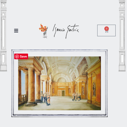
0
Save