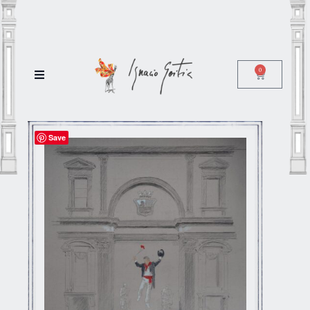
0
Save