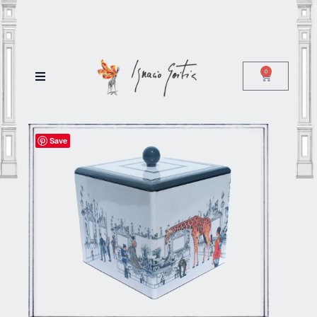
0
Save