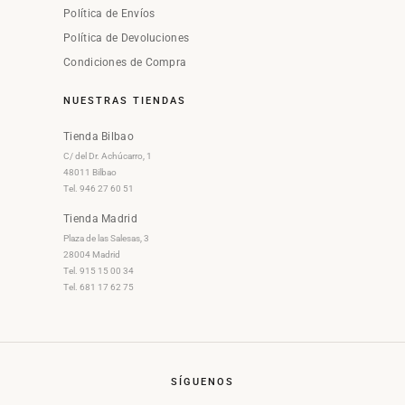
Política de Envíos
Política de Devoluciones
Condiciones de Compra
NUESTRAS TIENDAS
Tienda Bilbao
C/ del Dr. Achúcarro, 1
48011 Bilbao
Tel. 946 27 60 51
Tienda Madrid
Plaza de las Salesas, 3
28004 Madrid
Tel. 915 15 00 34
Tel. 681 17 62 75
SÍGUENOS