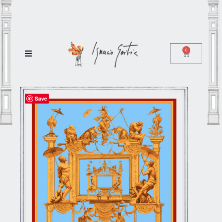
0
Save