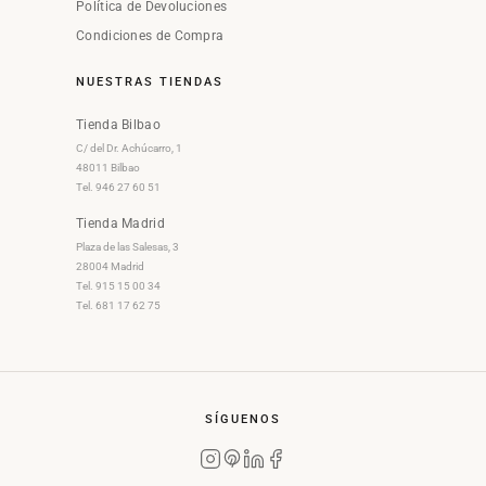
Política de Devoluciones
Condiciones de Compra
NUESTRAS TIENDAS
Tienda Bilbao
C/ del Dr. Achúcarro, 1
48011 Bilbao
Tel. 946 27 60 51
Tienda Madrid
Plaza de las Salesas, 3
28004 Madrid
Tel. 915 15 00 34
Tel. 681 17 62 75
SÍGUENOS