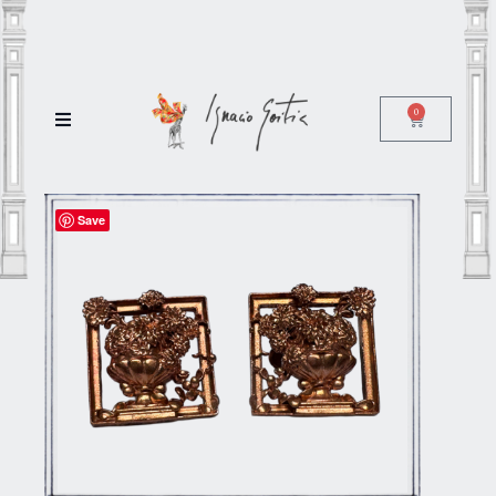
0
Save