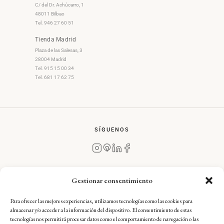
C/ del Dr. Achúcarro, 1
48011 Bilbao
Tel. 946 27 60 51
Tienda Madrid
Plaza de las Salesas, 3
28004 Madrid
Tel. 915 15 00 34
Tel. 681 17 62 75
SÍGUENOS
Gestionar consentimiento
Para ofrecer las mejores experiencias, utilizamos tecnologías como las cookies para
Aviso Legal
·
Condiciones Generales de Compra
·
almacenar y/o acceder a la información del dispositivo. El consentimiento de estas
Política de Devoluciones
·
Política de Envíos
·
tecnologías nos permitirá procesar datos como el comportamiento de navegación o las
Política de Privacidad
·
Política de Cookies — Complianz