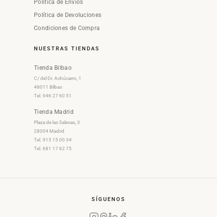
Política de Envíos
Política de Devoluciones
Condiciones de Compra
NUESTRAS TIENDAS
Tienda Bilbao
C/ del Dr. Achúcarro, 1
48011 Bilbao
Tel. 946 27 60 51
Tienda Madrid
Plaza de las Salesas, 3
28004 Madrid
Tel. 915 15 00 34
Tel. 681 17 62 75
SÍGUENOS