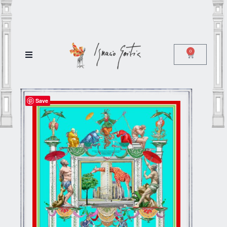
0
Save