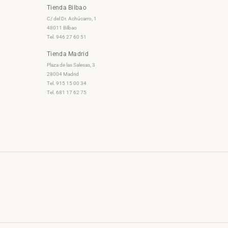
Tienda Bilbao
C/ del Dr. Achúcarro, 1
48011 Bilbao
Tel. 946 27 60 51
Tienda Madrid
Plaza de las Salesas, 3
28004 Madrid
Tel. 915 15 00 34
Tel. 681 17 62 75