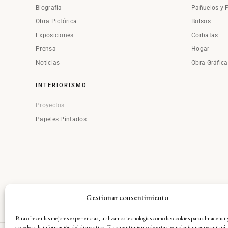
Biografía
Pañuelos y 
Obra Pictórica
Bolsos
Exposiciones
Corbatas
Prensa
Hogar
Noticias
Obra Gráfic
INTERIORISMO
Proyectos
Papeles Pintados
Gestionar consentimiento
Para ofrecer las mejores experiencias, utilizamos tecnologías como las cookies para almacenar 
acceder a la información del dispositivo. El consentimiento de estas tecnologías nos permitirá