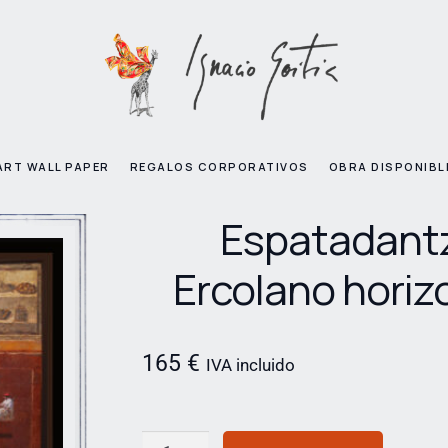
ART WALL PAPER
REGALOS CORPORATIVOS
OBRA DISPONIBL
Espatadant
Ercolano horiz
165
€
IVA incluido