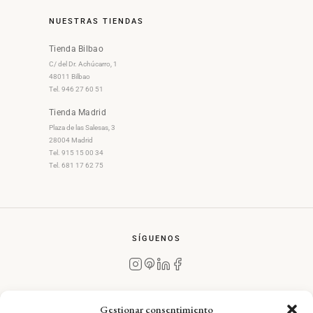
NUESTRAS TIENDAS
Tienda Bilbao
C/ del Dr. Achúcarro, 1
48011 Bilbao
Tel. 946 27 60 51
Tienda Madrid
Plaza de las Salesas, 3
28004 Madrid
Tel. 915 15 00 34
Tel. 681 17 62 75
SÍGUENOS
Gestionar consentimiento