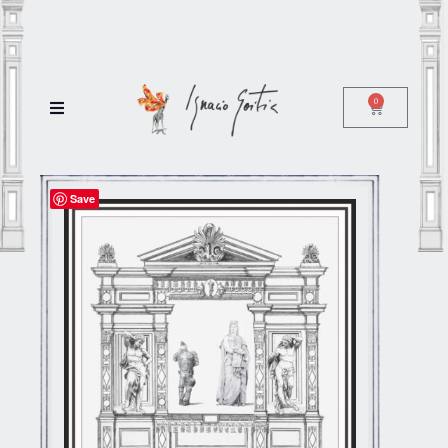
0
Save