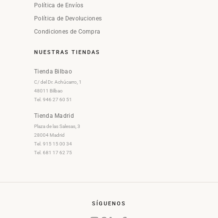
Política de Envíos
Política de Devoluciones
Condiciones de Compra
NUESTRAS TIENDAS
Tienda Bilbao
C/ del Dr. Achúcarro, 1
48011 Bilbao
Tel. 946 27 60 51
Tienda Madrid
Plaza de las Salesas, 3
28004 Madrid
Tel. 915 15 00 34
Tel. 681 17 62 75
SÍGUENOS