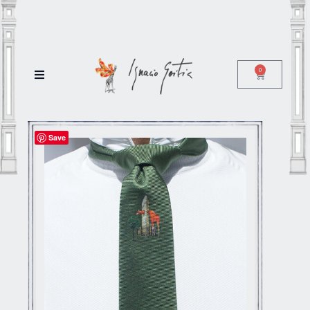
0
Save