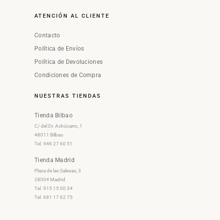
ATENCIÓN AL CLIENTE
Contacto
Política de Envíos
Política de Devoluciones
Condiciones de Compra
NUESTRAS TIENDAS
Tienda Bilbao
C/ del Dr. Achúcarro, 1
48011 Bilbao
Tel. 946 27 60 51
Tienda Madrid
Plaza de las Salesas, 3
28004 Madrid
Tel. 915 15 00 34
Tel. 681 17 62 75