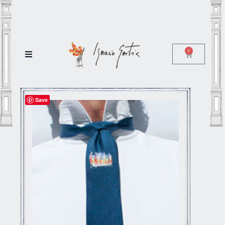
0
Save