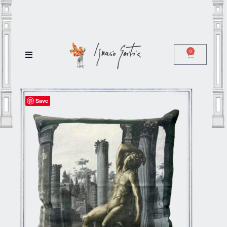
0
Save