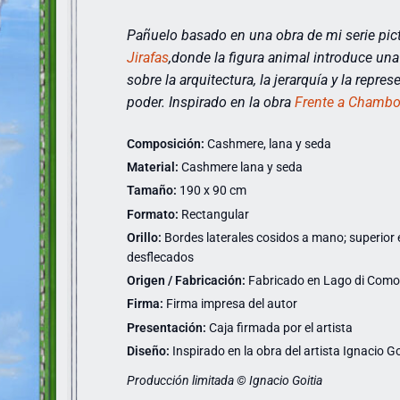
Pañuelo basado en una obra de mi serie pict
Jirafas
,
donde la figura animal introduce una 
sobre la arquitectura, la jerarquía y la repres
poder.
Inspirado
en la obra
Frente a Chambo
Composición:
Cashmere, lana y seda
Material:
Cashmere lana y seda
Tamaño:
190 x 90 cm
Formato:
Rectangular
Orillo:
Bordes laterales cosidos a mano; superior e 
desflecados
Origen / Fabricación:
Fabricado en Lago di Como (
Firma:
Firma impresa del autor
Presentación:
Caja firmada por el artista
Diseño:
Inspirado en la obra del artista Ignacio Go
Producción limitada © Ignacio Goitia