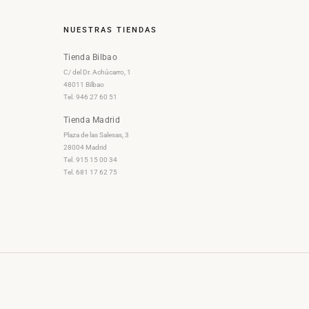
NUESTRAS TIENDAS
Tienda Bilbao
C/ del Dr. Achúcarro, 1
48011 Bilbao
Tel. 946 27 60 51
Tienda Madrid
Plaza de las Salesas, 3
28004 Madrid
Tel. 915 15 00 34
Tel. 681 17 62 75