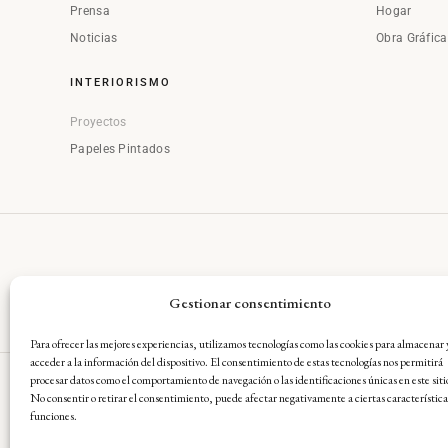
Prensa
Hogar
Noticias
Obra Gráfic
INTERIORISMO
Proyectos
Papeles Pintados
Gestionar consentimiento
Para ofrecer las mejores experiencias, utilizamos tecnologías como las cookies para almacenar 
acceder a la información del dispositivo. El consentimiento de estas tecnologías nos permitirá
procesar datos como el comportamiento de navegación o las identificaciones únicas en este siti
No consentir o retirar el consentimiento, puede afectar negativamente a ciertas característica
Aviso Legal
·
Condiciones Gene
funciones.