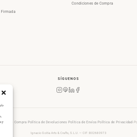
Condiciones de Compra
a Firmada
SÍGUENOS
y/o
o.
s y
rales de Compra
·
Política de Devoluciones
·
Política de Envíos
·
Política de Privacidad
·
Po
Ignacio Goitia Arts & Crafts, S.L.U. — CIF: B02680973