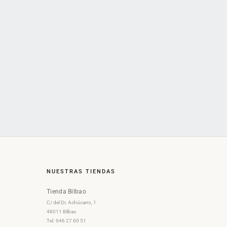
NUESTRAS TIENDAS
Tienda Bilbao
C/ del Dr. Achúcarro, 1
48011 Bilbao
Tel. 946 27 60 51