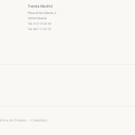
Tienda Madrid
Plaza de las Salesas, 3
28004 Madrid
Tel. 915 15 00 34
Tel. 681 17 62 75
lítica de Cookies — Complianz