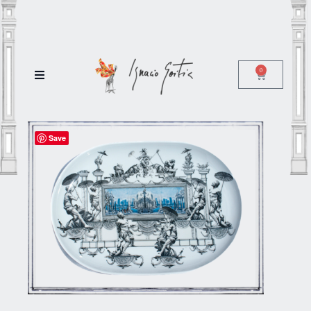
0
Save