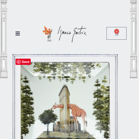
0
Save