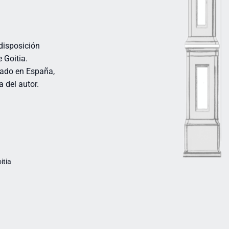
 disposición
 Goitia.
cado en España,
a del autor.
itia