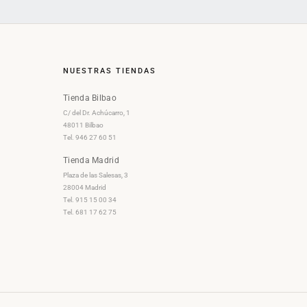
NUESTRAS TIENDAS
Tienda Bilbao
C/ del Dr. Achúcarro, 1
48011 Bilbao
Tel. 946 27 60 51
Tienda Madrid
Plaza de las Salesas, 3
28004 Madrid
Tel. 915 15 00 34
Tel. 681 17 62 75