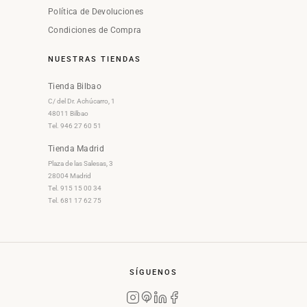
Política de Devoluciones
Condiciones de Compra
NUESTRAS TIENDAS
Tienda Bilbao
C/ del Dr. Achúcarro, 1
48011 Bilbao
Tel. 946 27 60 51
Tienda Madrid
Plaza de las Salesas, 3
28004 Madrid
Tel. 915 15 00 34
Tel. 681 17 62 75
SÍGUENOS