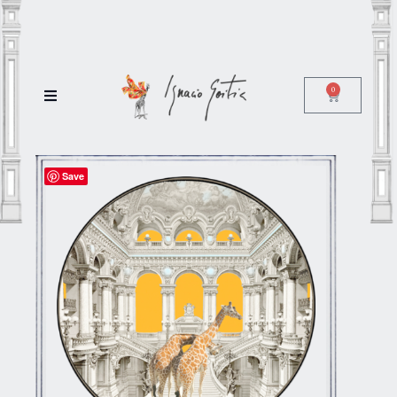
0
Save