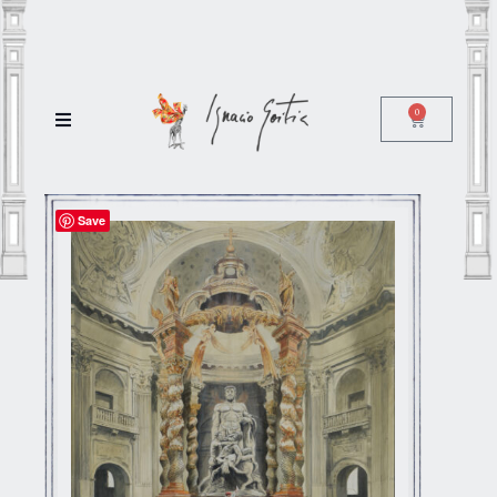
0
Save