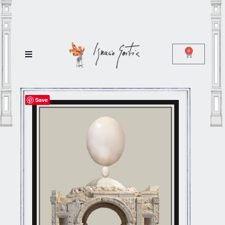
0
Save