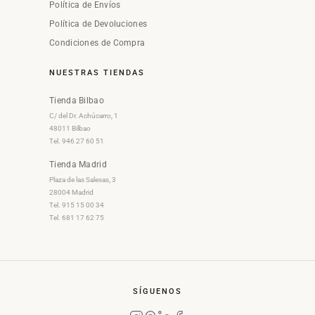
Política de Envíos
Política de Devoluciones
Condiciones de Compra
NUESTRAS TIENDAS
Tienda Bilbao
C/ del Dr. Achúcarro, 1
48011 Bilbao
Tel. 946 27 60 51
Tienda Madrid
Plaza de las Salesas, 3
28004 Madrid
Tel. 915 15 00 34
Tel. 681 17 62 75
SÍGUENOS