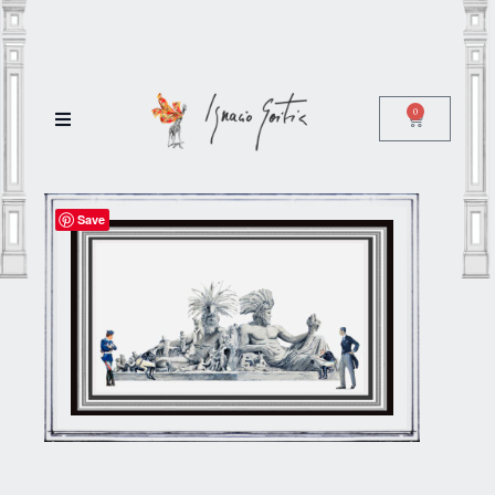
0
Save