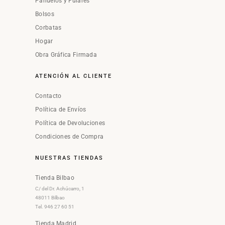
Pañuelos y Fulares
Bolsos
Corbatas
Hogar
Obra Gráfica Firmada
ATENCIÓN AL CLIENTE
Contacto
Política de Envíos
Política de Devoluciones
Condiciones de Compra
NUESTRAS TIENDAS
Tienda Bilbao
C/ del Dr. Achúcarro, 1
48011 Bilbao
Tel. 946 27 60 51
Tienda Madrid