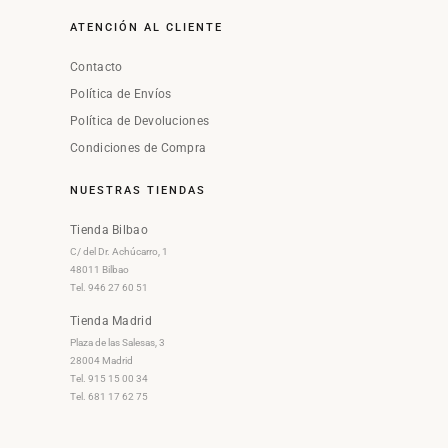
ATENCIÓN AL CLIENTE
Contacto
Política de Envíos
Política de Devoluciones
Condiciones de Compra
NUESTRAS TIENDAS
Tienda Bilbao
C/ del Dr. Achúcarro, 1
48011 Bilbao
Tel. 946 27 60 51
Tienda Madrid
Plaza de las Salesas, 3
28004 Madrid
Tel. 915 15 00 34
Tel. 681 17 62 75